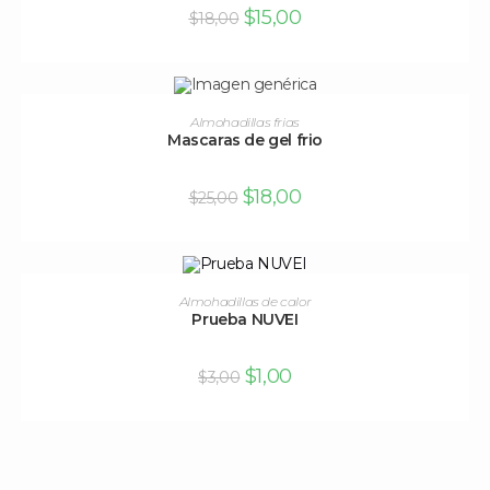
$
15,00
$
18,00
AÑADIR AL CARRITO
Almohadillas frias
Mascaras de gel frio
¡OFERTA!
$
18,00
$
25,00
AÑADIR AL CARRITO
Almohadillas de calor
Prueba NUVEI
¡OFERTA!
$
1,00
$
3,00