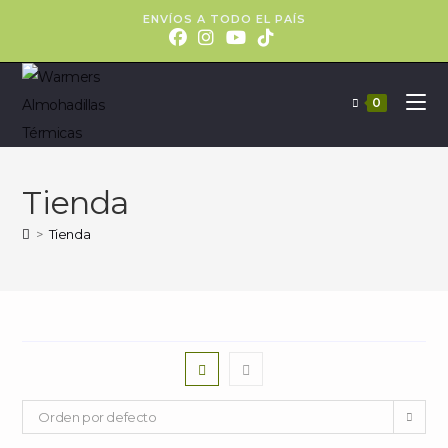
ENVÍOS A TODO EL PAÍS
0
Tienda
>
Tienda
Orden por defecto