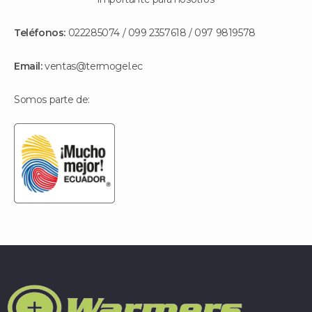
Teléfonos:
022285074 / 099 2357618 / 097 9819578
Email:
ventas@termogel.ec
Somos parte de: